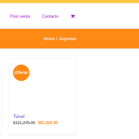
Post venta
Contacto
Home
Juguetes
¡Oferta!
Túnel
$
121,245.00
$
82,020.00