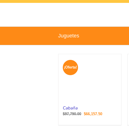
Skip
to
content
Juguetes
¡Oferta!
Cabaña
$
97,790.00
$
66,157.50