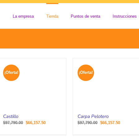
La empresa
Tienda
Puntos de venta
Instrucciones
¡Oferta!
¡Oferta!
Castillo
Carpa Pelotero
El
El
El
El
$
97,790.00
$
66,157.50
$
97,790.00
$
66,157.50
precio
precio
precio
precio
original
actual
original
actual