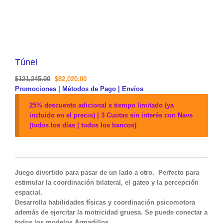
Túnel
$
121,245.00
$
82,020.00
Promociones | Métodos de Pago | Envíos
25% descuento adicional x tiempo limitado (ya
incluido en el precio) | 3 Cuotas sin interés con Nave
(todos los días | todos los bancos)
Juego divertido para pasar de un lado a otro. Perfecto para
estimular la coordinación bilateral, el gateo y la percepción
espacial.
Desarrolla habilidades físicas y coordinación psicomotora
además de ejercitar la motricidad gruesa. Se puede conectar a
todos los modelos Armadillos.