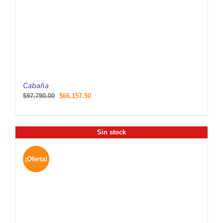
Cabaña
$
97,790.00
$
66,157.50
Sin stock
¡Oferta!