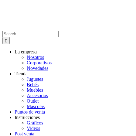
Skip
to
content
Search
for:
La empresa
Nosotros
Corporativos
Novedades
Tienda
Juguetes
Bebés
Muebles
Accesorios
Outlet
Mascotas
Puntos de venta
Instrucciones
Gráficos
Videos
Post venta